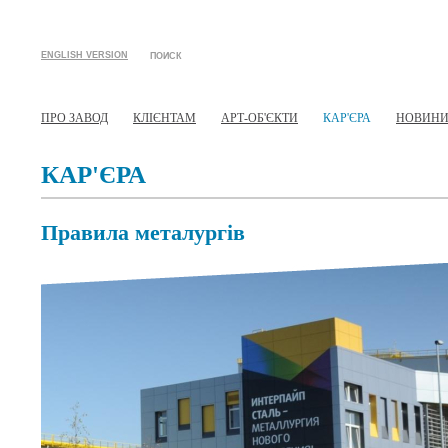
ENGLISH VERSION
ПОИСК
ПРО ЗАВОД
КЛІЄНТАМ
АРТ-ОБ'ЄКТИ
КАР'ЄРА
НОВИН
КАР'ЄРА
Правила металургів