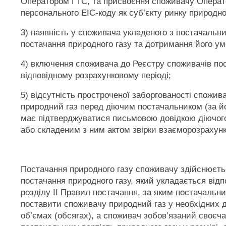
Оператором ГТС, та присвоєння споживачу Опера
персонального ЕІС-коду як суб’єкту ринку природно
3) наявність у споживача укладеного з постачальн
постачання природного газу та дотримання його ум
4) включення споживача до Реєстру споживачів по
відповідному розрахунковому періоді;
5) відсутність простроченої заборгованості спожив
природний газ перед діючим постачальником (за йо
має підтверджуватися письмовою довідкою діючог
або складеним з ним актом звірки взаєморозрахунк
Постачання природного газу споживачу здійснюєть
постачання природного газу, який укладається відп
розділу ІІ Правил постачання, за яким постачальни
поставити споживачу природний газ у необхідних 
об’ємах (обсягах), а споживач зобов’язаний своєч