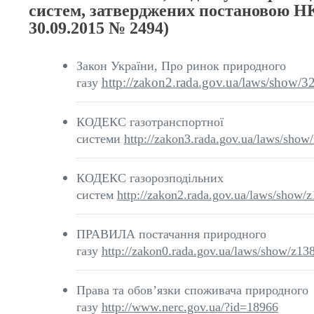
систем, затверджених постановою 
30.09.2015 № 2494)
Закон України, Про ринок природного
http://zakon2.rada.gov.ua/laws/show/3
газу
КОДЕКС газотранспортної
системи
http://zakon3.rada.gov.ua/laws/show
КОДЕКС газорозподільних
систем
http://zakon2.rada.gov.ua/laws/show/
ПРАВИЛА постачання природного
газу
http://zakon0.rada.gov.ua/laws/show/z13
Права та обов’язки споживача природного
газу
http://www.nerc.gov.ua/?id=18966