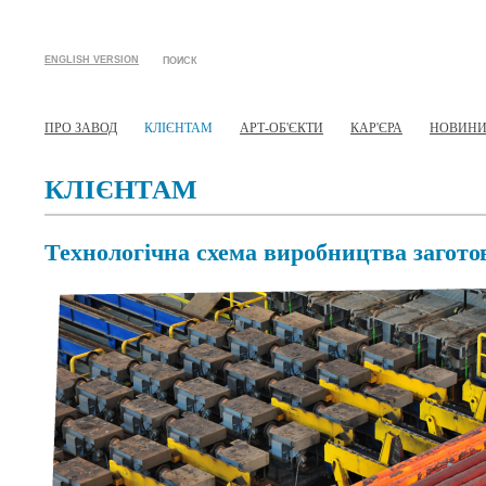
ENGLISH VERSION
ПОИСК
ПРО ЗАВОД
КЛІЄНТАМ
АРТ-ОБ'ЄКТИ
КАР'ЄРА
НОВИН
КЛІЄНТАМ
Технологічна схема виробництва загото