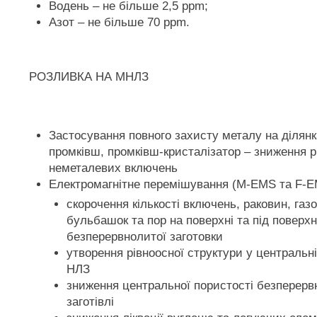
Водень – не більше 2,5 ppm;
Азот – не більше 70 ppm.
РОЗЛИВКА НА МНЛЗ
Застосування повного захисту металу на ділянк
промківш, промківш-кристалізатор – зниження р
неметалевих включень
Електромагнітне перемішування (M-EMS та F-E
скорочення кількості включень, раковин, газ
бульбашок та пор на поверхні та під поверх
безперервнолитої заготовки
утворення рівноосної структури у центральні
НЛЗ
зниження центральної пористості безперерв
заготівлі